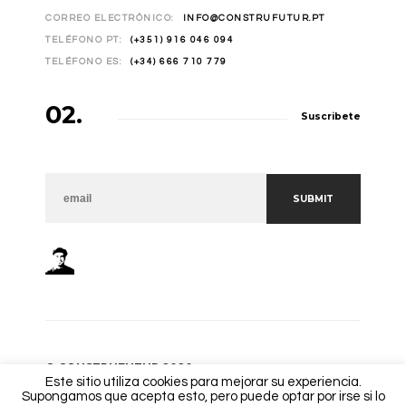
CORREO ELECTRÓNICO:
INFO@CONSTRUFUTUR.PT
TELÉFONO PT:
(+351) 916 046 094
TELÉFONO ES:
(+34) 666 710 779
02.
Suscribete
NEWSLETTER
SUBMIT
© CONSTRUFUTUR 2020
Este sitio utiliza cookies para mejorar su experiencia.
Supongamos que acepta esto, pero puede optar por irse si lo