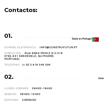
Contactos:
01.
Sede en Portugal
CORREO ELETRÓNICO:
INFO@CONSTRUFUTUR.PT
DIRECCIÓN:
RUA EGAS MONIZ N O 219
4765-541 SERZEDELO, GUIMARÉS
PORTUGAL
TELÉFONO:
(+ 351) 916 046 094
02.
Hora
LUNES-VIERNES:
09H00-19H00
SÁBADO:
09H00-13H00
DOMINGO:
CERRADO