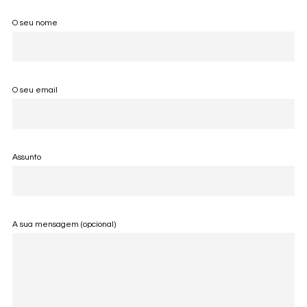
O seu nome
O seu email
Assunto
A sua mensagem (opcional)