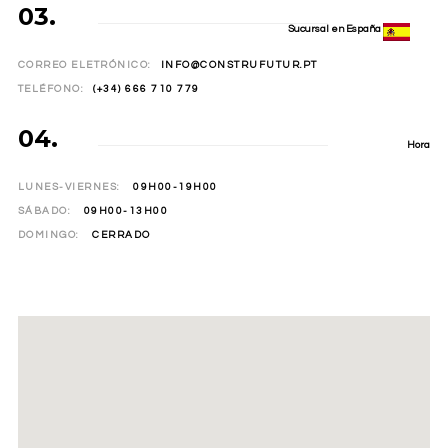
03.
Sucursal en España
CORREO ELETRÓNICO:
INFO@CONSTRUFUTUR.PT
TELÉFONO:
(+34) 666 710 779
04.
Hora
LUNES-VIERNES:
09H00-19H00
SÁBADO:
09H00-13H00
DOMINGO:
CERRADO