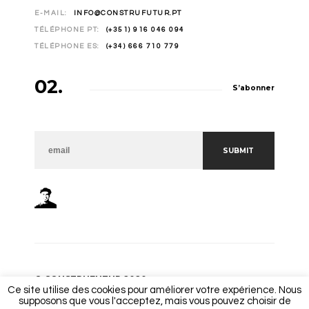
E-MAIL:
INFO@CONSTRUFUTUR.PT
TÉLÉPHONE PT:
(+351) 916 046 094
TÉLÉPHONE ES:
(+34) 666 710 779
02.
S’abonner
NEWSLETTER
SUBMIT
© CONSTRUFUTUR 2020
Ce site utilise des cookies pour améliorer votre expérience. Nous
supposons que vous l'acceptez, mais vous pouvez choisir de