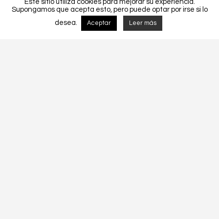
Este sitio utiliza cookies para mejorar su experiencia.
Supongamos que acepta esto, pero puede optar por irse si lo
desea.
Aceptar
Leer más
Detalhes do Projecto
MORADIA UNIFAMLIAR CF 002/2017.
CF 002-2017
Tags:
Construcción