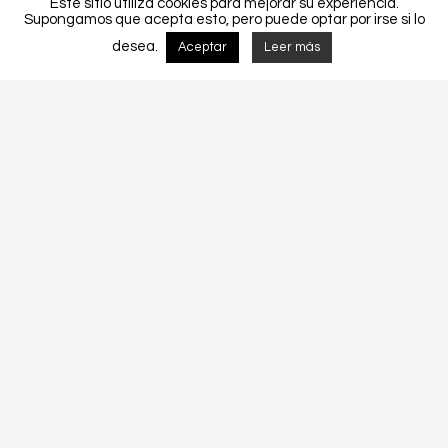
Este sitio utiliza cookies para mejorar su experiencia.
Supongamos que acepta esto, pero puede optar por irse si lo
desea.
Aceptar
Leer más
Detalhes do Projecto
MORADIA UNIFAMLIAR CF 020-2018.
CF 020-2018
Tags:
Construcción