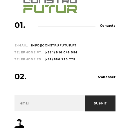
01.
Contacts
E-MAIL:
INFO@CONSTRUFUTUR.PT
TÉLÉPHONE PT:
(+351) 916 046 094
TÉLÉPHONE ES:
(+34) 666 710 779
02.
S’abonner
NEWSLETTER
SUBMIT