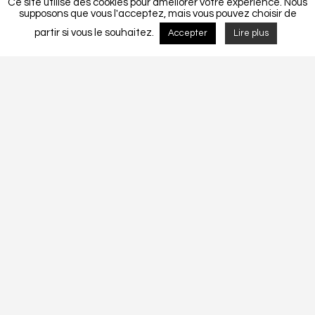
Ce site utilise des cookies pour améliorer votre expérience. Nous
supposons que vous l'acceptez, mais vous pouvez choisir de
partir si vous le souhaitez.
Accepter
Lire plus
Detalhes do Projecto
MORADIA UNIFAMLIAR CF 025-2016.
CF 025-2016
Tags:
Construction