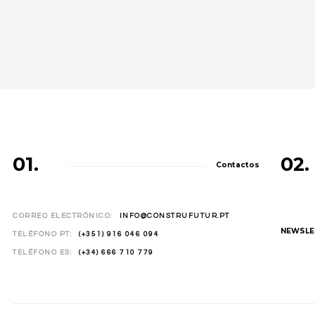
01.
02.
Contactos
CORREO ELECTRÓNICO:
INFO@CONSTRUFUTUR.PT
NEWSLE
TELÉFONO PT:
(+351) 916 046 094
TELÉFONO ES:
(+34) 666 710 779