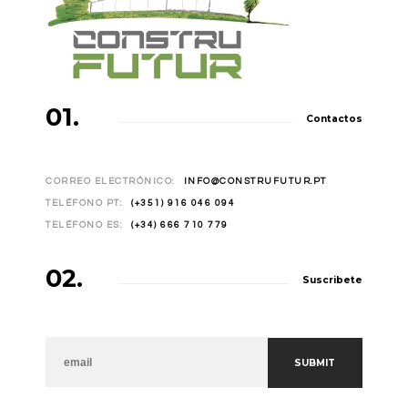
01.
Contactos
CORREO ELECTRÓNICO:
INFO@CONSTRUFUTUR.PT
TELÉFONO PT:
(+351) 916 046 094
TELÉFONO ES:
(+34) 666 710 779
02.
Suscribete
NEWSLETTER
SUBMIT