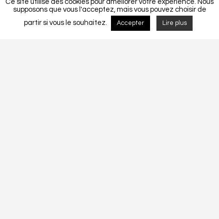
Ce site utilise des cookies pour améliorer votre expérience. Nous
supposons que vous l'acceptez, mais vous pouvez choisir de
partir si vous le souhaitez.
Accepter
Lire plus
Detalhes do Projecto
MORADIA UNIFAMLIAR CF 207-2018.
CF 207-2018
Tags:
Construction