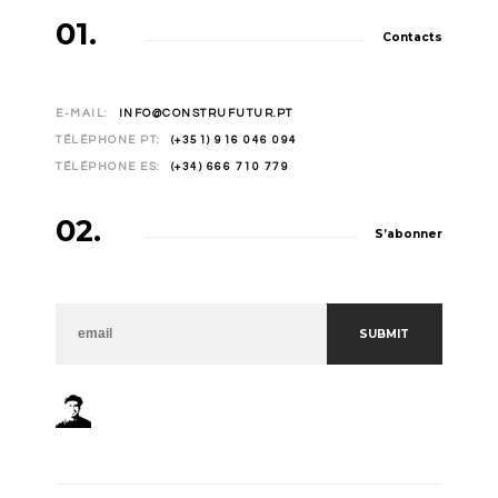
01.
Contacts
E-MAIL:
INFO@CONSTRUFUTUR.PT
TÉLÉPHONE PT:
(+351) 916 046 094
TÉLÉPHONE ES:
(+34) 666 710 779
02.
S’abonner
NEWSLETTER
SUBMIT