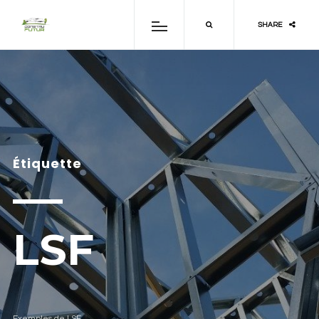
SHARE
Étiquette
LSF
Exemples de LSF