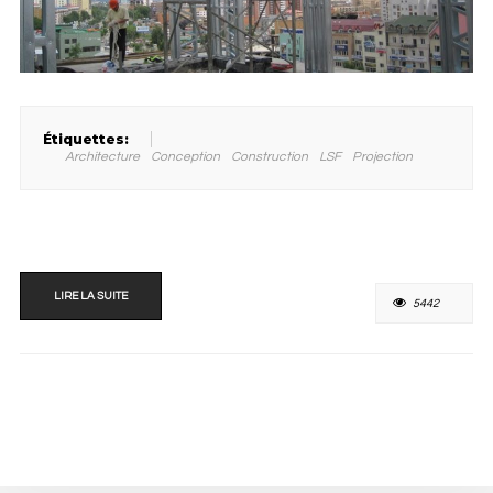
Étiquettes:
Architecture
Conception
Construction
LSF
Projection
LIRE LA SUITE
5442