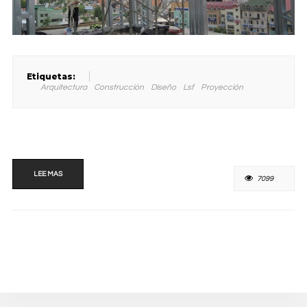
Etiquetas:
Arquitectura
Construcción
Diseño
Lsf
Proyección
LEE MAS
7099