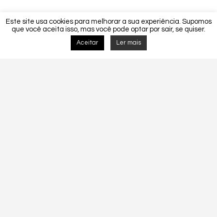
Este site usa cookies para melhorar a sua experiência. Supomos
que você aceita isso, mas você pode optar por sair, se quiser.
Aceitar
Ler mais
Detalhes do Projecto
MORADIA UNIFAMLIAR CF 075-2016.
CF 075-2016
Tags:
Construção