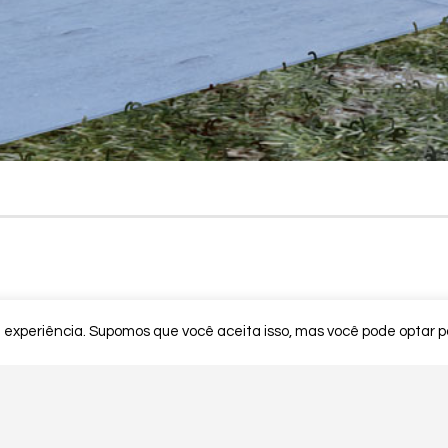
01.
02.
Contactos
E-MAIL:
INFO@CONSTRUFUTUR.PT
NEWSLE
TELEFONE PT:
(+351) 916 046 094
TELEFONE ES:
(+34) 666 710 779
© CONSTRUFUTUR 2020
 experiência. Supomos que você aceita isso, mas você pode optar por
CF 107-2018