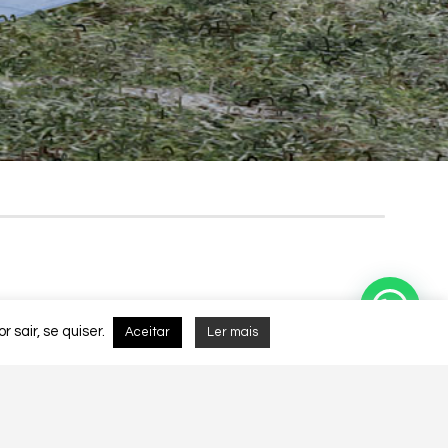
Subscrever
SUBMIT
TTER
 sair, se quiser.
Aceitar
Ler mais