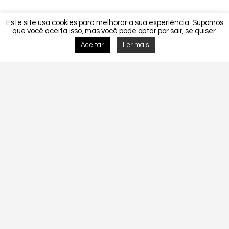
Este site usa cookies para melhorar a sua experiência. Supomos
que você aceita isso, mas você pode optar por sair, se quiser.
Aceitar
Ler mais
Detalhes do Projecto
MORADIA UNIFAMLIAR CF 253-2018.
CF 253-2018
Tags:
Construção