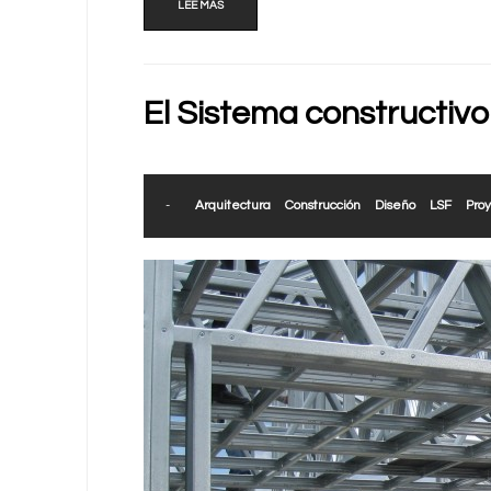
LEE MAS
El Sistema constructivo
-
Arquitectura
Construcción
Diseño
LSF
Pro