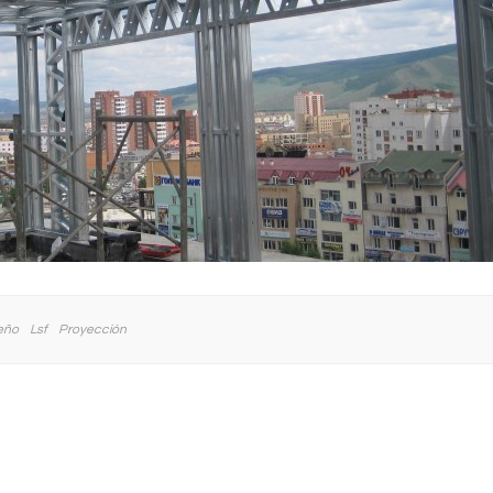
eño
Lsf
Proyección