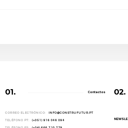
01.
02.
Contactos
CORREO ELECTRÓNICO:
INFO@CONSTRUFUTUR.PT
NEWSLE
TELÉFONO PT:
(+351) 916 046 094
TELÉFONO ES:
(+34) 666 710 779